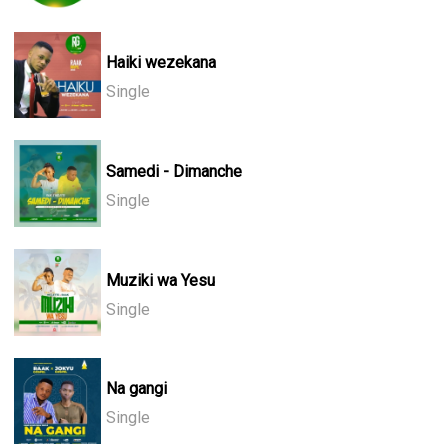
Haiki wezekana
Single
Samedi - Dimanche
Single
Muziki wa Yesu
Single
Na gangi
Single