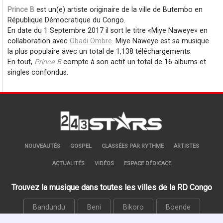
Prince B
est un(e) artiste originaire de la ville de Butembo en
République Démocratique du Congo.
En date du 1 Septembre 2017 il sort le titre
Miye Naweye
en
collaboration avec
Obadi Ombre
. Miye Naweye est sa musique
la plus populaire avec un total de 1,138 téléchargements.
En tout,
Prince B
compte à son actif un total de 16 albums et
singles confondus.
NOUVEAUTÉS
GOSPEL
CLASSÉES PAR RYTHME
ARTISTES
ACTUALITÉS
VIDÉOS
ESPACE DÉDICACE
Trouvez la musique dans toutes les villes de la RD Congo
Bandundu
Beni
Bikoro
Boende