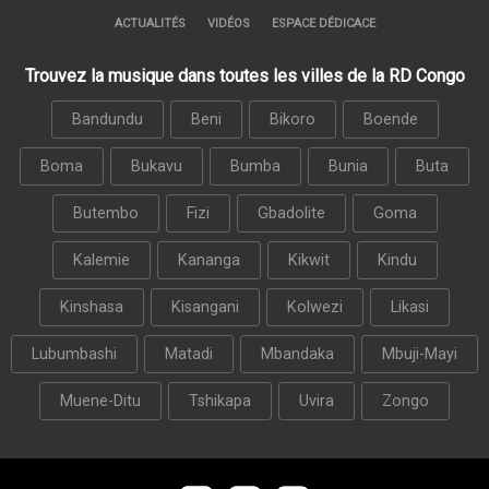
ACTUALITÉS
VIDÉOS
ESPACE DÉDICACE
Trouvez la musique dans toutes les villes de la RD Congo
Bandundu
Beni
Bikoro
Boende
Boma
Bukavu
Bumba
Bunia
Buta
Butembo
Fizi
Gbadolite
Goma
Kalemie
Kananga
Kikwit
Kindu
Kinshasa
Kisangani
Kolwezi
Likasi
Lubumbashi
Matadi
Mbandaka
Mbuji-Mayi
Muene-Ditu
Tshikapa
Uvira
Zongo