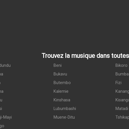
Trouvez la musique dans toutes 
dundu
Beni
Bikoro
ma
Bukavu
Bumba
a
Butembo
Fizi
ma
Kalemie
Kanan
du
Kinshasa
Kisang
si
Lubumbashi
Matadi
i-Mayi
Muene-Ditu
Tshika
go