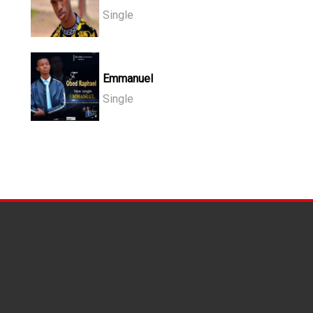
Single
Emmanuel
Single