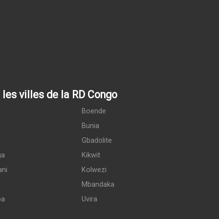
les villes de la RD Congo
Boende
Bunia
Gbadolite
ga
Kikwit
ani
Kolwezi
Mbandaka
pa
Uvira