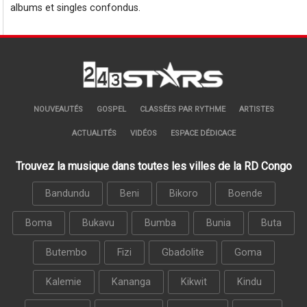
albums et singles confondus.
NOUVEAUTÉS
GOSPEL
CLASSÉES PAR RYTHME
ARTISTES
ACTUALITÉS
VIDÉOS
ESPACE DÉDICACE
Trouvez la musique dans toutes les villes de la RD Congo
Bandundu
Beni
Bikoro
Boende
Boma
Bukavu
Bumba
Bunia
Buta
Butembo
Fizi
Gbadolite
Goma
Kalemie
Kananga
Kikwit
Kindu