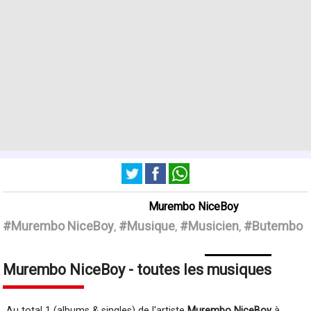
Murembo NiceBoy
#Murembo NiceBoy
,
#Musique
,
#Musicien
,
#Butembo
Murembo NiceBoy - toutes les musiques
Au total 1 (albums & singles) de l'artiste
Murembo NiceBoy
à