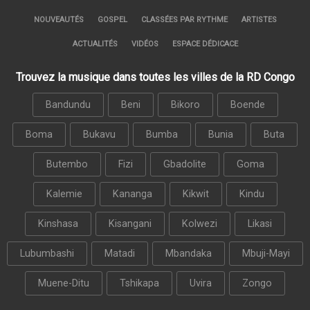
NOUVEAUTÉS
GOSPEL
CLASSÉES PAR RYTHME
ARTISTES
ACTUALITÉS
VIDÉOS
ESPACE DÉDICACE
Trouvez la musique dans toutes les villes de la RD Congo
Bandundu
Beni
Bikoro
Boende
Boma
Bukavu
Bumba
Bunia
Buta
Butembo
Fizi
Gbadolite
Goma
Kalemie
Kananga
Kikwit
Kindu
Kinshasa
Kisangani
Kolwezi
Likasi
Lubumbashi
Matadi
Mbandaka
Mbuji-Mayi
Muene-Ditu
Tshikapa
Uvira
Zongo