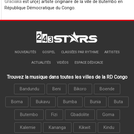
Graciaka
est un(e) artiste originaire de la ville de Butembo en
République Démocratique du Congo.
NOUVEAUTÉS
GOSPEL
CLASSÉES PAR RYTHME
ARTISTES
ACTUALITÉS
VIDÉOS
ESPACE DÉDICACE
Trouvez la musique dans toutes les villes de la RD Congo
Bandundu
Beni
Bikoro
Boende
Boma
Bukavu
Bumba
Bunia
Buta
Butembo
Fizi
Gbadolite
Goma
Kalemie
Kananga
Kikwit
Kindu