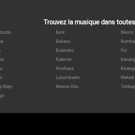
Trouvez la musique dans toutes 
dundu
Beni
Bikoro
ma
Bukavu
Bumba
a
Butembo
Fizi
ma
Kalemie
Kanan
du
Kinshasa
Kisang
si
Lubumbashi
Matadi
i-Mayi
Muene-Ditu
Tshika
go