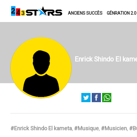
ANCIENS SUCCÈS
GÉNRATION 2.0
Enrick Shindo El kam
#Enrick Shindo El kameta
,
#Musique
,
#Musicien
,
#B