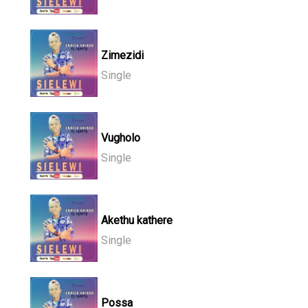
Zimezidi
Single
Vugholo
Single
Akethu kathere
Single
Possa