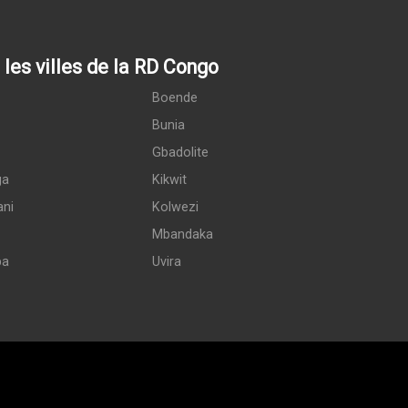
les villes de la RD Congo
Boende
Bunia
Gbadolite
ga
Kikwit
ani
Kolwezi
Mbandaka
pa
Uvira