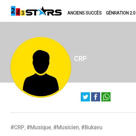
ANCIENS SUCCÈS
GÉNRATION 2.0
CRP
#CRP
,
#Musique
,
#Musicien
,
#Bukavu