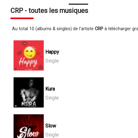
CRP - toutes les musiques
Au total 10 (albums & singles) de l'artiste
CRP
à télécharger gr
Happy
Single
Kura
Single
Slow
Single