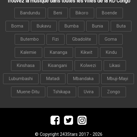
Trouvez la musique dans toutes les villes de la RD Congo
Bandundu
Beni
Bikoro
Boende
Boma
Bukavu
Bumba
Bunia
Buta
Butembo
Fizi
Gbadolite
Goma
Kalemie
Kananga
Kikwit
Kindu
Kinshasa
Kisangani
Kolwezi
Likasi
Lubumbashi
Matadi
Mbandaka
Mbuji-Mayi
Muene-Ditu
Tshikapa
Uvira
Zongo
© Copyright 243Stars 2017 - 2026