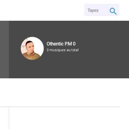
Othentic P.M 0
3 musiques au total