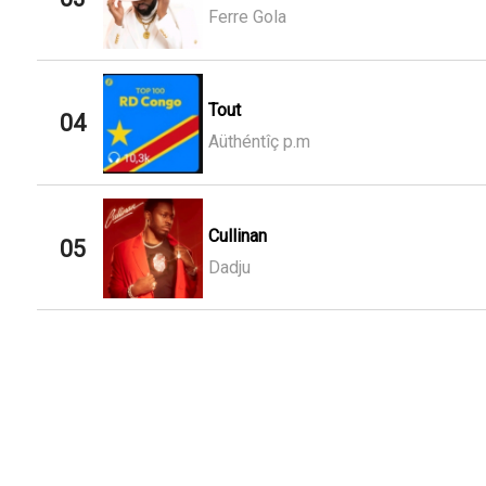
Ferre Gola
Tout
04
Aüthéntîç p.m
Cullinan
05
Dadju