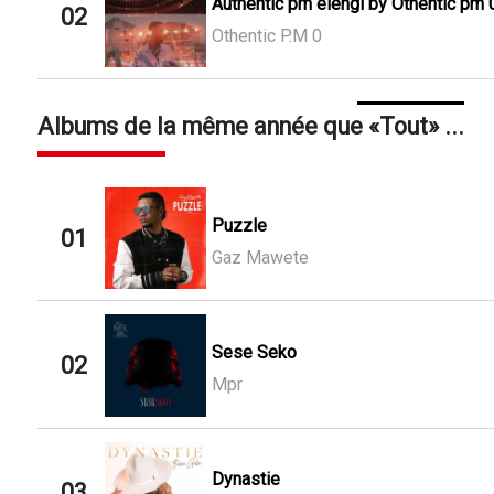
Authentic pm elengi by Othentic pm 
02
Othentic P.M 0
Albums de la même année que
Tout
...
Puzzle
01
Gaz Mawete
Sese Seko
02
Mpr
Dynastie
03