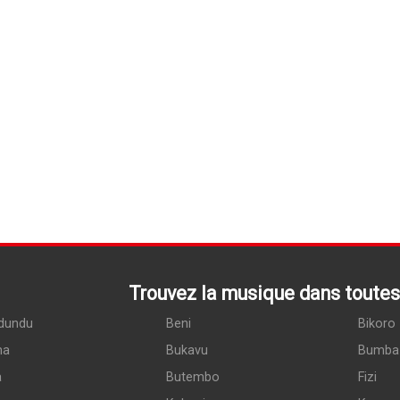
Trouvez la musique dans toutes 
dundu
Beni
Bikoro
ma
Bukavu
Bumba
a
Butembo
Fizi